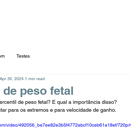
iços
Dra. Larah Santillo
Exames e Procedimentos
Diferenciai
om
Testes
Apr 30, 2024
1 min read
 de peso fetal
rcentil de peso fetal? E qual a importância disso?
tar para os extremos e para velocidade de ganho.
ic.com/video/492056_be7ee82e3b5f4772abcf10ceb61a18ef/720p/