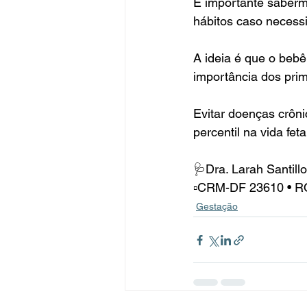
É importante saber
hábitos caso necessi
A ideia é que o bebê
importância dos prim
Evitar doenças crôn
percentil na vida feta
🩺Dra. Larah Santill
▫️CRM-DF 23610 • 
Gestação