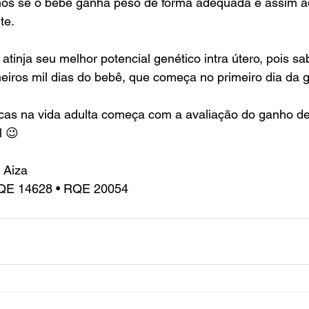
mos se o bebê ganha peso de forma adequada e assim a
te.
 atinja seu melhor potencial genético intra útero, pois 
eiros mil dias do bebê, que começa no primeiro dia da 
icas na vida adulta começa com a avaliação do ganho de
l 😉
o Aiza
RQE 14628 • RQE 20054