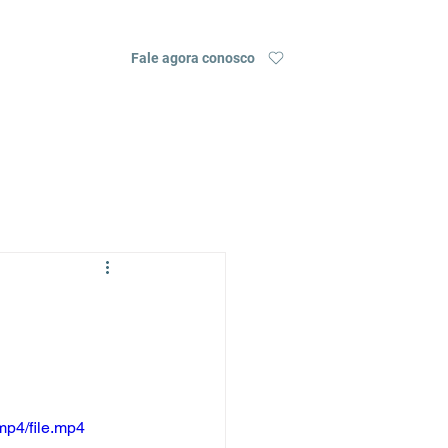
s
Contato
Fale agora conosco
mp4/file.mp4