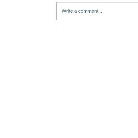
Write a comment...
Acompanhamento Pré-
Natal
Atendimento
Clínica Asa No
SHLN CONJ 1 Lote 09, Edificio Biosp
415/417 - Asa Norte, Brasília -
(61)
99306-5035
Consultas e Exames - P
(6
1) 9
9671-2626 Wha