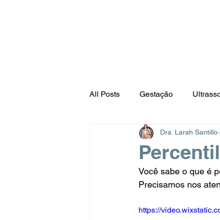
Serv
All Posts
Gestação
Ultrass
Dra. Larah Santillo
Percentil
Você sabe o que é pe
Precisamos nos aten
https://video.wixstat