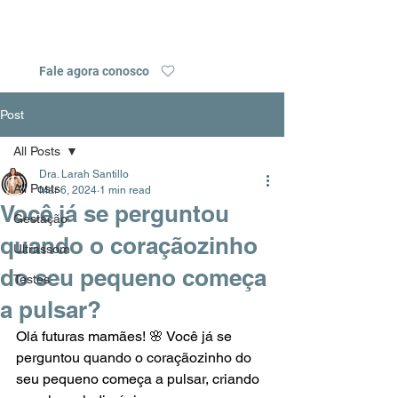
Fale agora conosco
Post
All Posts
Dra. Larah Santillo
All Posts
Mar 6, 2024
1 min read
Você já se perguntou
Gestação
quando o coraçãozinho
Ultrassom
do seu pequeno começa
Testes
a pulsar?
Olá futuras mamães! 🌸 Você já se 
perguntou quando o coraçãozinho do 
seu pequeno começa a pulsar, criando 